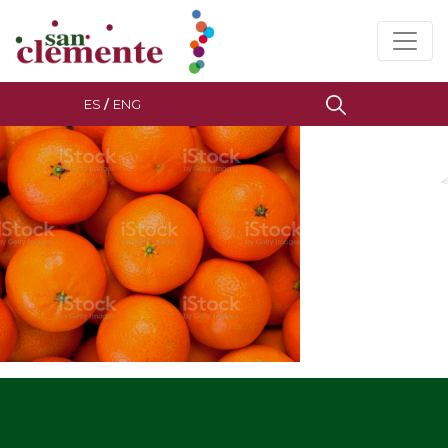
ES
/
ENG