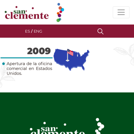
ES
/
ENG