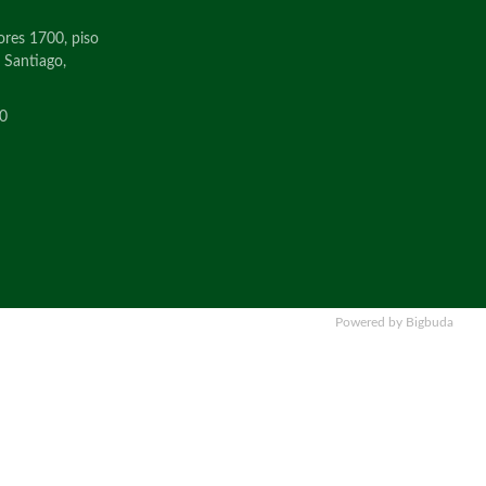
ores 1700, piso
, Santiago,
0
Powered by Bigbuda