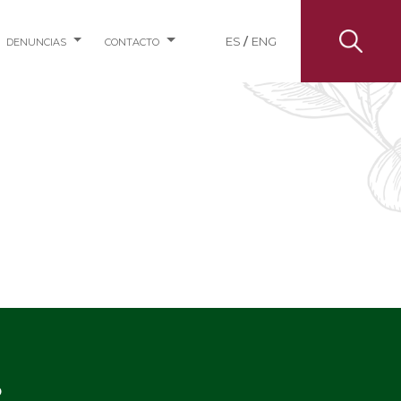
ES
/
ENG
DENUNCIAS
CONTACTO
o