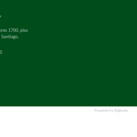
o
ores 1700, piso
, Santiago,
0
Powered by Bigbuda