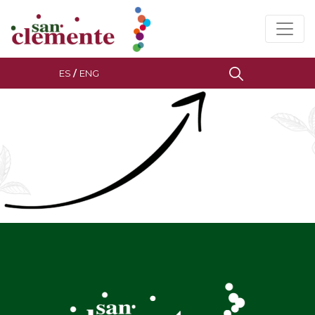
ES
/
ENG