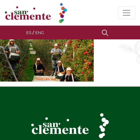
ES
/
ENG