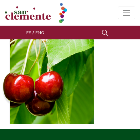
ES
/
ENG