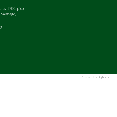
ores 1700, piso
, Santiago,
0
Powered by Bigbuda