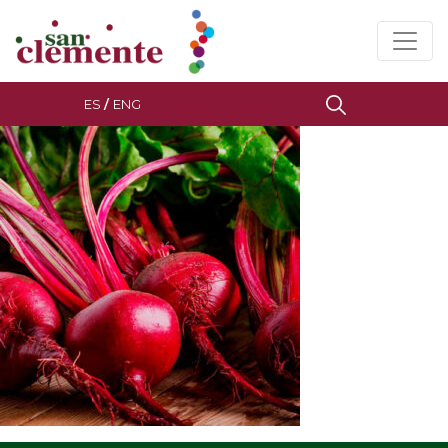
ES
/
ENG